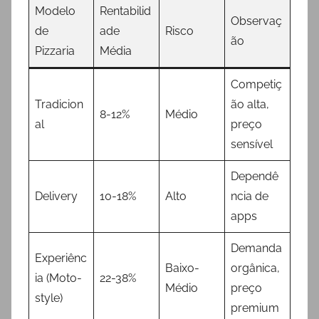
Modelo
Rentabilid
Observaç
de
ade
Risco
ão
Pizzaria
Média
Competiç
Tradicion
ão alta,
8-12%
Médio
al
preço
sensível
Dependê
Delivery
10-18%
Alto
ncia de
apps
Demanda
Experiênc
Baixo-
orgânica,
ia (Moto-
22-38%
Médio
preço
style)
premium