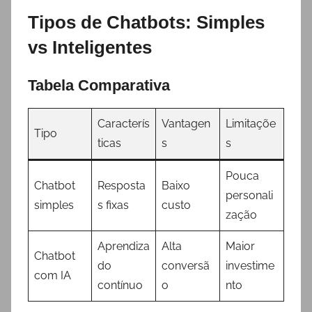
Tipos de Chatbots: Simples
vs Inteligentes
Tabela Comparativa
Caracterís
Vantagen
Limitaçõe
Tipo
ticas
s
s
Pouca
Chatbot
Resposta
Baixo
personali
simples
s fixas
custo
zação
Aprendiza
Alta
Maior
Chatbot
do
conversã
investime
com IA
contínuo
o
nto