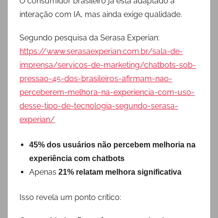
O consumidor brasileiro já está adaptado à
interação com IA, mas ainda exige qualidade.
Segundo pesquisa da Serasa Experian:
https://www.serasaexperian.com.br/sala-de-
imprensa/servicos-de-marketing/chatbots-sob-
pressao-45-dos-brasileiros-afirmam-nao-
perceberem-melhora-na-experiencia-com-uso-
desse-tipo-de-tecnologia-segundo-serasa-
experian/
45% dos usuários não percebem melhoria na
experiência com chatbots
Apenas
21% relatam melhora significativa
Isso revela um ponto crítico: