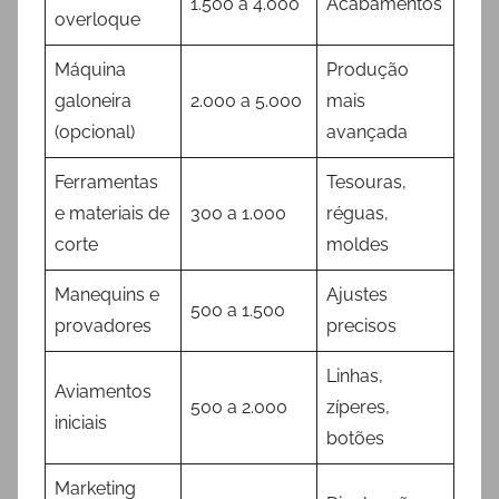
1.500 a 4.000
Acabamentos
overloque
Máquina
Produção
galoneira
2.000 a 5.000
mais
(opcional)
avançada
Ferramentas
Tesouras,
e materiais de
300 a 1.000
réguas,
corte
moldes
Manequins e
Ajustes
500 a 1.500
provadores
precisos
Linhas,
Aviamentos
500 a 2.000
zíperes,
iniciais
botões
Marketing