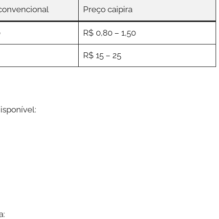
convencional
Preço caipira
0
R$ 0,80 – 1,50
R$ 15 – 25
sponível:
a: