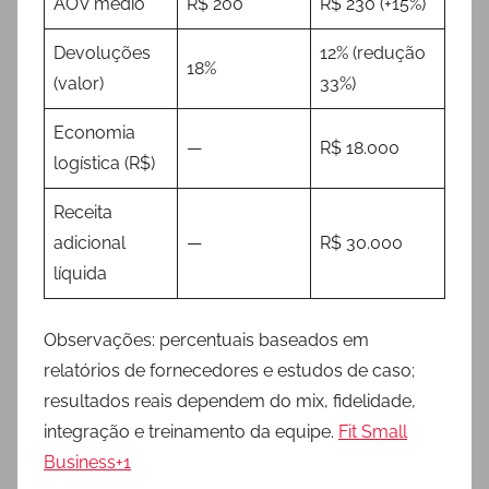
AOV médio
R$ 200
R$ 230 (+15%)
Devoluções
12% (redução
18%
(valor)
33%)
Economia
—
R$ 18.000
logística (R$)
Receita
adicional
—
R$ 30.000
líquida
Observações: percentuais baseados em
relatórios de fornecedores e estudos de caso;
resultados reais dependem do mix, fidelidade,
integração e treinamento da equipe.
Fit Small
Business+1