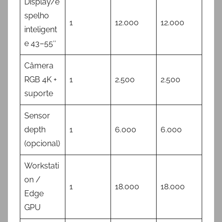
Display/e
spelho
1
12.000
12.000
inteligent
e 43–55″
Câmera
RGB 4K +
1
2.500
2.500
suporte
Sensor
depth
1
6.000
6.000
(opcional)
Workstati
on /
1
18.000
18.000
Edge
GPU