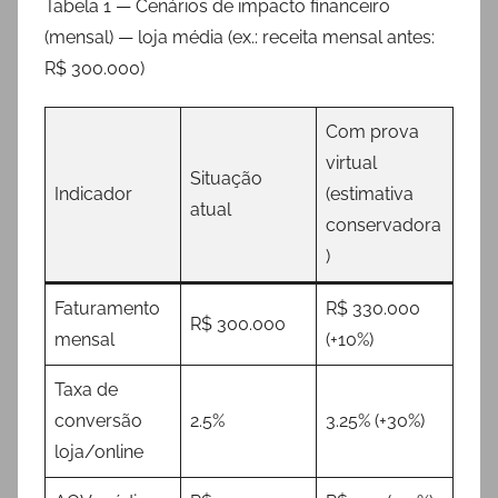
Tabela 1 — Cenários de impacto financeiro
(mensal) — loja média (ex.: receita mensal antes:
R$ 300.000)
Com prova
virtual
Situação
Indicador
(estimativa
atual
conservadora
)
Faturamento
R$ 330.000
R$ 300.000
mensal
(+10%)
Taxa de
conversão
2.5%
3.25% (+30%)
loja/online