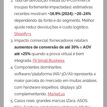
Taxa de devolução média do e-commerce
(roupas fortemente impactadas): estimativas
recentes mostram
–
~16.9% (2024)
~20–24%
dependendo da fonte e do segmento. Melhor
ajuste reduz devoluções e custo logístico.
Shopify+1
Impacto comercial: fornecedores relatam
e
aumentos de conversão de até 30%
AOV
quando a prova virtual é bem
até +25%
integrada.
Fit Small Business
Componentes dominantes:
software/plataforma (AR/3D/AI) representa a
maior parcela do mercado em muitas análises,
com hardware (espelhos, displays 3D)
complementando.
Market.us
Casos reais: grandes marcas (Zara, ASOS,