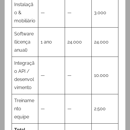
Instalaçã
o &
—
—
3.000
mobiliário
Software
(licença
1 ano
24.000
24.000
anual)
Integraçã
o API /
—
—
10.000
desenvol
vimento
Treiname
nto
—
—
2.500
equipe
Total