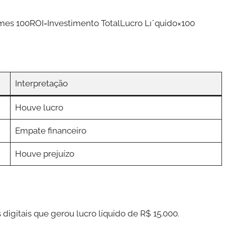
imes 100
ROI=Investimento TotalLucro Lıˊquido​×100
Interpretação
Houve lucro
Empate financeiro
Houve prejuízo
igitais que gerou lucro líquido de R$ 15.000.