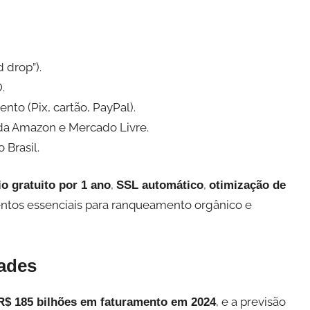
:
d drop”).
.
o (Pix, cartão, PayPal).
da Amazon e Mercado Livre.
 Brasil.
,
,
o gratuito por 1 ano
SSL automático
otimização de
tos essenciais para ranqueamento orgânico e
ades
, e a previsão
R$ 185 bilhões em faturamento em 2024