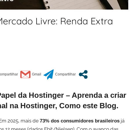
ercado Livre: Renda Extra
apel da Hostinger
–
Aprenda a criar
onal na Hostinger, Como este Blog.
 Em 2025, mais de
já
73% dos consumidores brasileiros
s 12 meses (dados Ebit/Nielsen). Com o avanço das