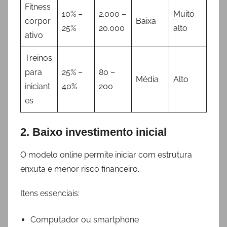
Fitness
10% –
2.000 –
Muito
corpor
Baixa
25%
20.000
alto
ativo
Treinos
para
25% –
80 –
Média
Alto
iniciant
40%
200
es
2. Baixo investimento inicial
O modelo online permite iniciar com estrutura
enxuta e menor risco financeiro.
Itens essenciais:
Computador ou smartphone