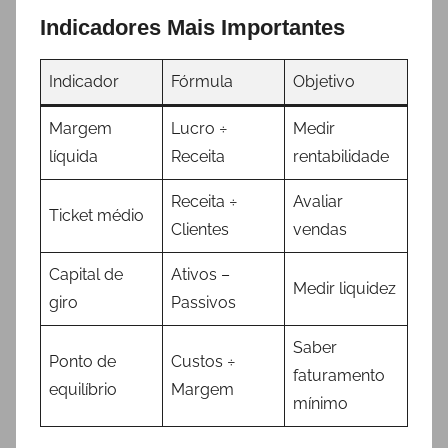
Indicadores Mais Importantes
Indicador
Fórmula
Objetivo
Margem
Lucro ÷
Medir
líquida
Receita
rentabilidade
Receita ÷
Avaliar
Ticket médio
Clientes
vendas
Capital de
Ativos –
Medir liquidez
giro
Passivos
Saber
Ponto de
Custos ÷
faturamento
equilíbrio
Margem
mínimo