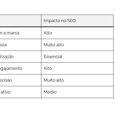
Impacto no SEO
m a marca
Alto
ncia
Muito alto
lização
Essencial
gajamento
Alto
ecisão
Muito alto
 ativo
Médio