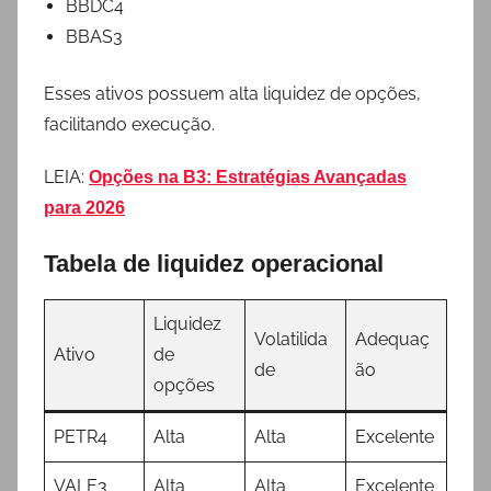
BBDC4
BBAS3
Esses ativos possuem alta liquidez de opções,
facilitando execução.
LEIA:
Opções na B3: Estratégias Avançadas
para 2026
Tabela de liquidez operacional
Liquidez
Volatilida
Adequaç
Ativo
de
de
ão
opções
PETR4
Alta
Alta
Excelente
VALE3
Alta
Alta
Excelente