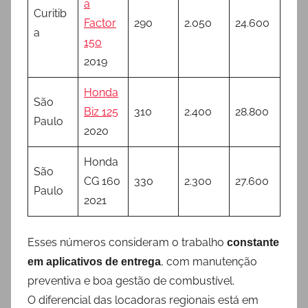
a
Curitib
Factor
290
2.050
24.600
a
150
2019
Honda
São
Biz 125
310
2.400
28.800
Paulo
2020
Honda
São
CG 160
330
2.300
27.600
Paulo
2021
Esses números consideram o trabalho
constante
, com manutenção
em aplicativos de entrega
preventiva e boa gestão de combustível.
O diferencial das locadoras regionais está em