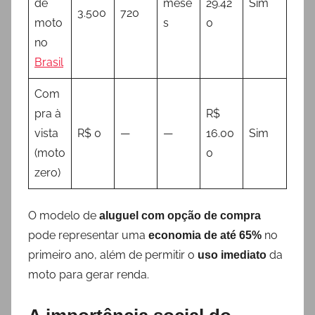
de
mese
29.42
Sim
3.500
720
moto
s
0
no
Brasil
Com
pra à
R$
vista
R$ 0
—
—
16.00
Sim
(moto
0
zero)
O modelo de
aluguel com opção de compra
pode representar uma
no
economia de até 65%
primeiro ano, além de permitir o
da
uso imediato
moto para gerar renda.