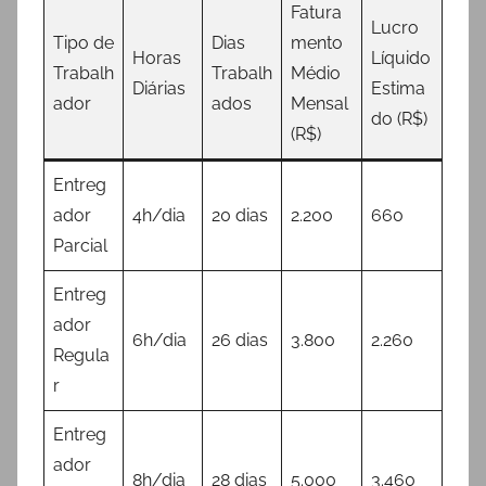
Fatura
Lucro
Tipo de
Dias
mento
Horas
Líquido
Trabalh
Trabalh
Médio
Diárias
Estima
ador
ados
Mensal
do (R$)
(R$)
Entreg
ador
4h/dia
20 dias
2.200
660
Parcial
Entreg
ador
6h/dia
26 dias
3.800
2.260
Regula
r
Entreg
ador
8h/dia
28 dias
5.000
3.460