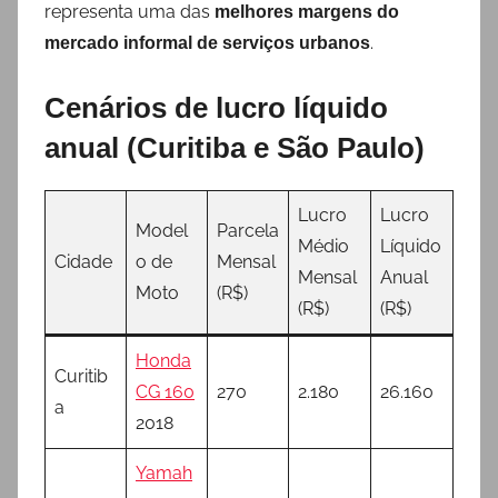
representa uma das
melhores margens do
.
mercado informal de serviços urbanos
Cenários de lucro líquido
anual (Curitiba e São Paulo)
Lucro
Lucro
Model
Parcela
Médio
Líquido
Cidade
o de
Mensal
Mensal
Anual
Moto
(R$)
(R$)
(R$)
Honda
Curitib
CG 160
270
2.180
26.160
a
2018
Yamah