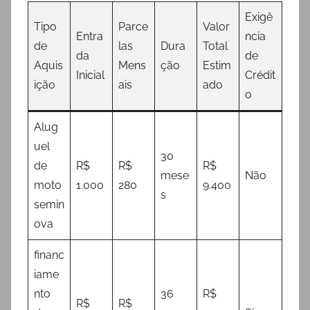
Exigê
Tipo
Parce
Valor
Entra
ncia
de
las
Dura
Total
da
de
Aquis
Mens
ção
Estim
Inicial
Crédit
ição
ais
ado
o
Alug
uel
30
de
R$
R$
R$
mese
Não
moto
1.000
280
9.400
s
semin
ova
financ
iame
nto
36
R$
R$
R$