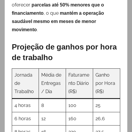
oferecer
parcelas até 50% menores que o
, o que
financiamento
mantém a operação
saudável mesmo em meses de menor
.
movimento
Projeção de ganhos por hora
de trabalho
Jornada
Média de
Faturame
Ganho
de
Entregas
nto Diário
por Hora
Trabalho
/ Dia
(R$)
(R$)
4 horas
8
100
25
6 horas
12
160
26,6
8 horas
16
220
27,5