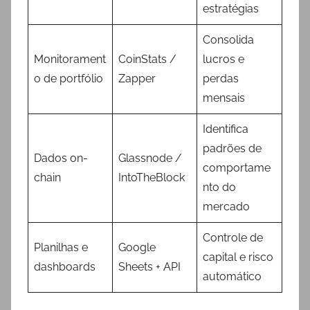
estratégias
Consolida
Monitorament
CoinStats /
lucros e
o de portfólio
Zapper
perdas
mensais
Identifica
padrões de
Dados on-
Glassnode /
comportame
chain
IntoTheBlock
nto do
mercado
Controle de
Planilhas e
Google
capital e risco
dashboards
Sheets + API
automático