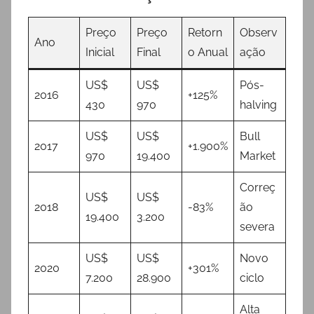
Preço
Preço
Retorn
Observ
Ano
Inicial
Final
o Anual
ação
US$
US$
Pós-
2016
+125%
430
970
halving
US$
US$
Bull
2017
+1.900%
970
19.400
Market
Correç
US$
US$
2018
-83%
ão
19.400
3.200
severa
US$
US$
Novo
2020
+301%
7.200
28.900
ciclo
Alta