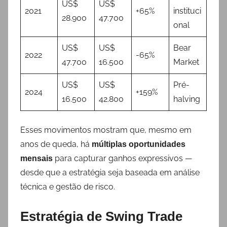
US$
US$
2021
+65%
instituci
28.900
47.700
onal
US$
US$
Bear
2022
-65%
47.700
16.500
Market
US$
US$
Pré-
2024
+159%
16.500
42.800
halving
Esses movimentos mostram que, mesmo em
anos de queda, há
múltiplas oportunidades
para capturar ganhos expressivos —
mensais
desde que a estratégia seja baseada em análise
técnica e gestão de risco.
Estratégia de Swing Trade