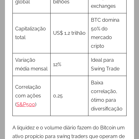
global
bilhões
exchanges
BTC domina
Capitalização
50% do
US$ 1,2 trilhão
total
mercado
cripto
Variação
Ideal para
12%
média mensal
Swing Trade
Baixa
Correlação
correlação,
com ações
0,25
ótimo para
(
S&P500
)
diversificação
A liquidez e o volume diário fazem do Bitcoin um
ativo propício para swing traders que operam de