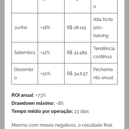
o
Alta forte
Junho
+18%
R$ 28.115
pós-
halving
Tendência
Setembro
+12%
R$ 31.489
contínua
Dezembr
Fechame
+10%
R$ 34.637
o
nto anual
+73%
ROI anual:
-8%
Drawdown máximo:
23 dias
Tempo médio por operação:
Mesmo com meses negativos, o resultado final