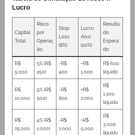
Lucro
Risco
Resulta
Stop
Lucro
Capital
por
do
Loss
Alvo
Total
Operaç
Espera
(8%)
(20%)
ão
do
R$
5% (R$
-R$
+R$
R$ 600
5.000
250)
400
1.000
líquido
R$
R$
5% (R$
-R$
+R$
1.200
10.000
500)
800
2.000
líquido
R$
R$
4% (R$
-R$
+R$
3.000
25.000
1.000)
2.000
5.000
líquido